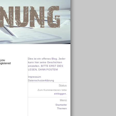
Dies ist ein offenes Blog. Jeder
 you
kann hier seine Geschichten
egistered
einstellen. BITTE ERST DIES
LESEN, DANN POSTEN!
Impressum
Datenschutzerklärung
Status
Zum Kommentieren bitte
einloggen
.
Menü
Startseite
Themen